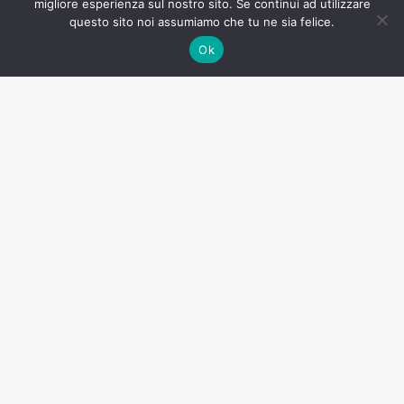
migliore esperienza sul nostro sito. Se continui ad utilizzare
INVIA
questo sito noi assumiamo che tu ne sia felice.
Ok
Immobiliare Valdesi
Via della Filanda, 6 Zona Industriale PIP