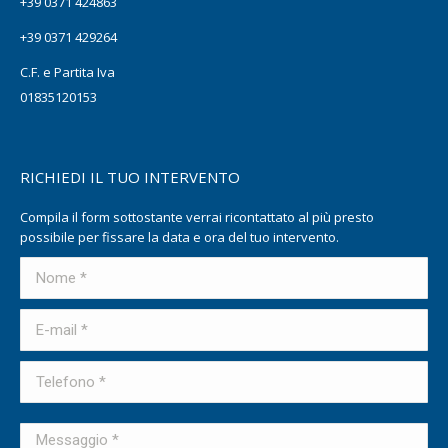
+39 0371 424863
+39 0371 429264
C.F. e Partita Iva
01835120153
RICHIEDI IL TUO INTERVENTO
Compila il form sottostante verrai ricontattato al più presto
possibile per fissare la data e ora del tuo intervento.
Nome *
E-mail *
Telefono *
Messaggio *